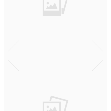
דעות
וינטג'