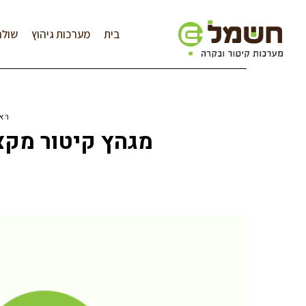
לתוכן
בית
מערכות גיהוץ
שולח
רא
מגהץ קיטור מקצועי מומלץ לש