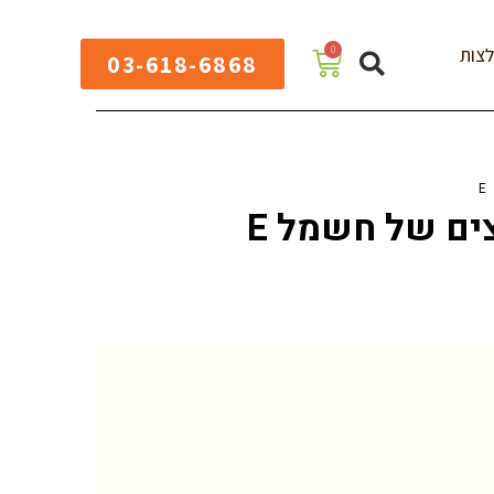
0
צות
03-618-6868