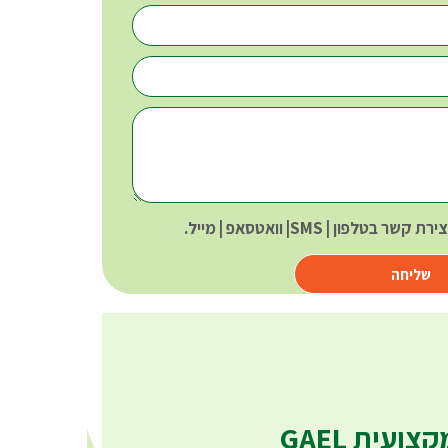
 בטלפון | SMS| וואטסאפ | מייל.
שליחה
ועית GAEL