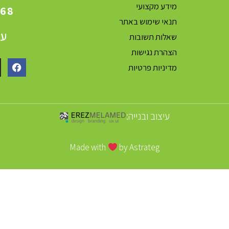
מידע מקצועי
868
תנאי שימוש באתר
עק
שאלות תשובות
הצהרת נגישות
מדיניות פרטיות
עיצוב ובנייה:
Made with
by Astrateg