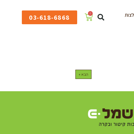
0
צות
03-618-6868
הבא »