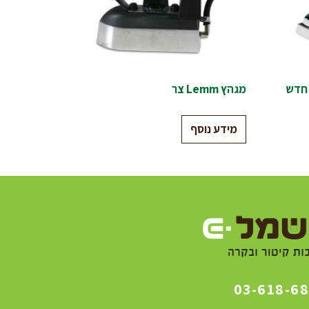
מגהץ Lemm צר
מידע נוסף
03-618-6