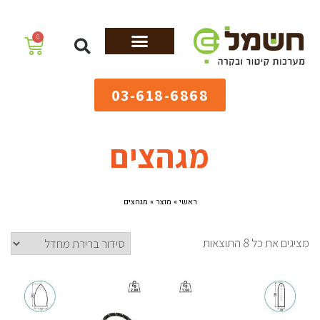
לתוכן
0
מערכות גיהוץ
שולחנות גיהוץ
מערכות קיטור
ציוד למאפיות
03-618-6868
מגהצים
ראשי
»
מוצר
»
מגהצים
מציגים את כל ⁦8⁩ התוצאות