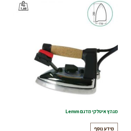
מגהץ איטלקי מדגם Lemm
מידע נוסף