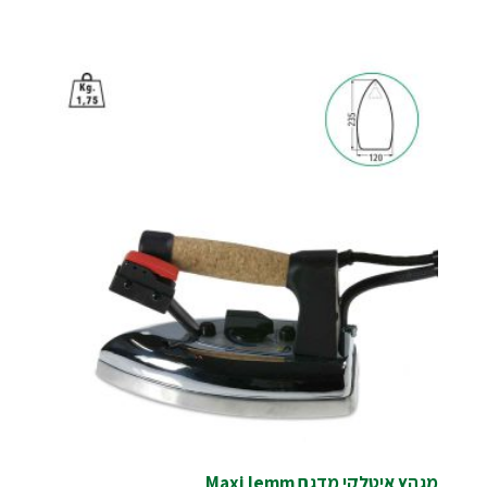
מגהץ איטלקי מדגם Maxi lemm