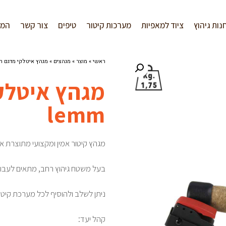
נות גיהוץ
ציוד למאפיות
מערכות קיטור
טיפים
צור קשר
המל
ראשי
»
מוצר
»
מגהצים
»
מגהץ איטלקי מדגם Maxi lemm
lemm
מגהץ קיטור אמין ומקצועי מתוצרת אי
בעל משטח גיהוץ רחב, מתאים לעבודות
ניתן לשלב ולהוסיף לכל מערכת קיטו
קהל יעד: