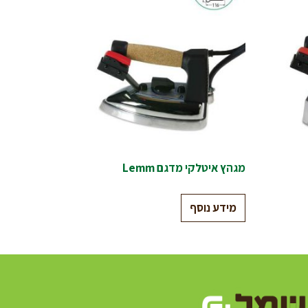
מגהץ איטלקי מדגם Lemm
מידע נוסף