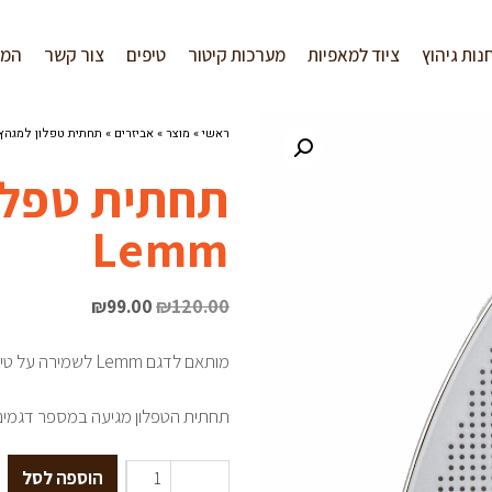
נות גיהוץ
ציוד למאפיות
מערכות קיטור
טיפים
צור קשר
המל
ראשי
»
מוצר
»
אביזרים
»
תחתית טפלון למגהץ מדג
תחתית טפלו
Lemm
₪
99.00
₪
120.00
מותאם לדגם Lemm לשמירה על טיב הבד מפני התכווצויות מחום יתר.
תחתית הטפלון מגיעה במספר דגמים
הוספה לסל