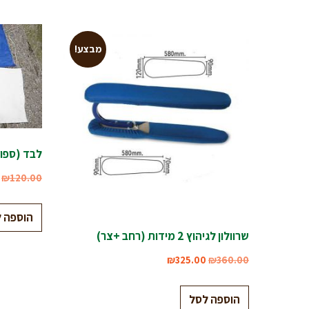
מבצע!
לבד (ספוג
₪
120.00
הוספה 
שרוולון לגיהוץ 2 מידות (רחב +צר)
₪
325.00
₪
360.00
הוספה לסל