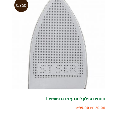
מבצע!
תחתית טפלון למגהץ מדגם Lemm
₪
99.00
₪
120.00