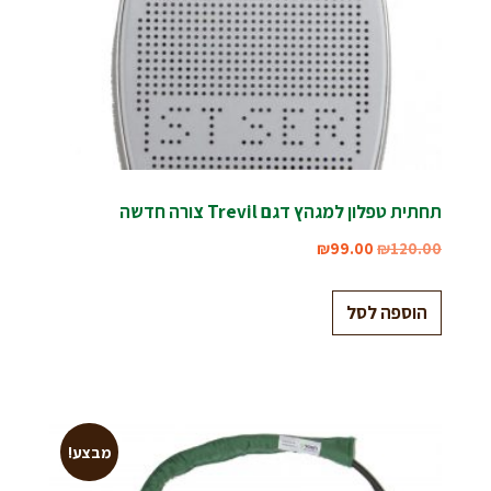
תחתית טפלון למגהץ דגם Trevil צורה חדשה
₪
99.00
₪
120.00
הוספה לסל
מבצע!