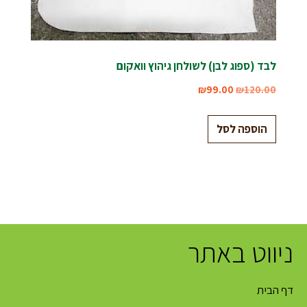
לבד (ספוג לבן) לשולחן גיהוץ וואקום
₪
99.00
₪
120.00
הוספה לסל
ניווט באתר
דף הבית