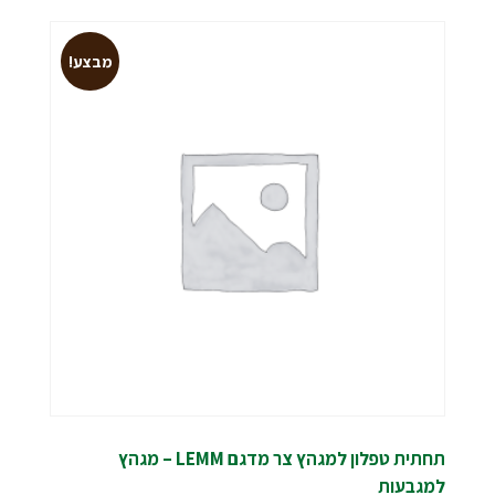
מבצע!
תחתית טפלון למגהץ צר מדגם LEMM – מגהץ
למגבעות