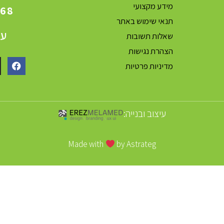
מידע מקצועי
868
תנאי שימוש באתר
עק
שאלות תשובות
הצהרת נגישות
מדיניות פרטיות
עיצוב ובנייה:
Made with
by Astrateg