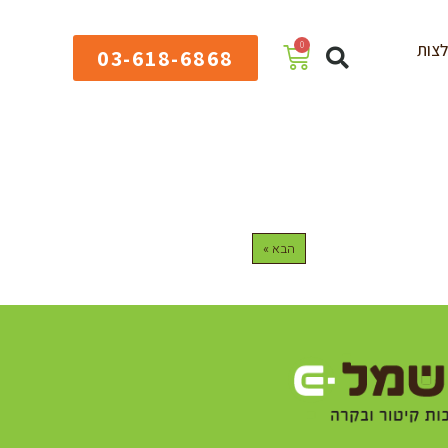
0
צות
03-618-6868
הבא »