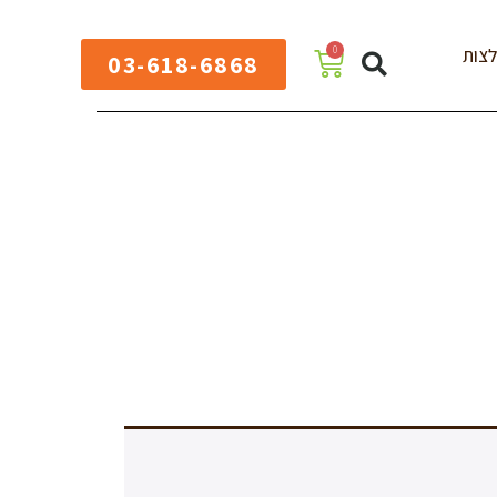
0
צות
03-618-6868