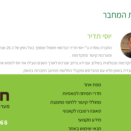
ת המחבר
יוסי תדיר
החברה נו
ומערכות קיטור מתקדמות .
דמות טכנולוגית בשילוב עם ידע נרחב שנרכש לאורך השנים הובילו את יוסי לממש את 
בדת באופן מלא עם מהנדסים ומקבלי החלטות ממיטב החברות במשק .
מפת אתר
חדרי תפיחה למאפיות
מחוללי קיטור ללחמי מחמצת
סאונה רטובה לקאנטי
מידע מקצועי
868
תנאי שימוש באתר