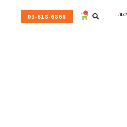
0
צות
03-618-6868