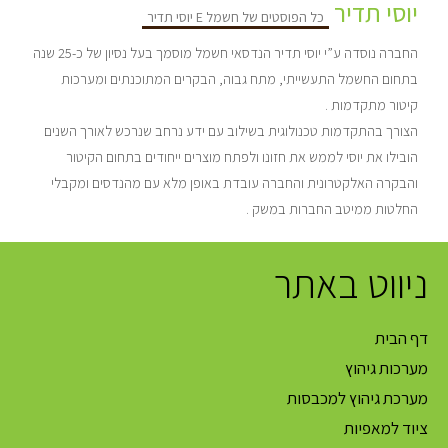
יוסי תדיר
כל הפוסטים של חשמל E יוסי תדיר
החברה נוסדה ע”י יוסי תדיר הנדסאי חשמל מוסמך בעל נסיון של כ-25 שנה
בתחום החשמל התעשייתי, מתח גבוה, הבקרים המתוכנתים ומערכות
קיטור מתקדמות .
הצורך בהתקדמות טכנולוגית בשילוב עם ידע נרחב שנרכש לאורך השנים
הובילו את יוסי לממש את חזונו ולפתח מוצרים ייחודים בתחום הקיטור
והבקרה האלקטרונית והחברה עובדת באופן מלא עם מהנדסים ומקבלי
החלטות ממיטב החברות במשק .
ניווט באתר
דף הבית
מערכות גיהוץ
מערכת גיהוץ למכבסות
ציוד למאפיות