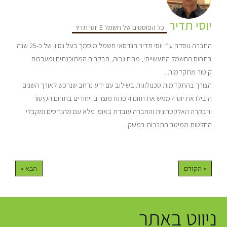
יוסי תדיר
כל הפוסטים של חשמל E יוסי תדיר
החברה נוסדה ע”י יוסי תדיר הנדסאי חשמל מוסמך בעל נסיון של כ-25 שנה
בתחום החשמל התעשייתי, מתח גבוה, הבקרים המתוכנתים ומערכות
קיטור מתקדמות .
הצורך בהתקדמות טכנולוגית בשילוב עם ידע נרחב שנרכש לאורך השנים
הובילו את יוסי לממש את חזונו ולפתח מוצרים ייחודים בתחום הקיטור
והבקרה האלקטרונית והחברה עובדת באופן מלא עם מהנדסים ומקבלי
החלטות ממיטב החברות במשק .
« הקודם
הבא »
ניווט באתר