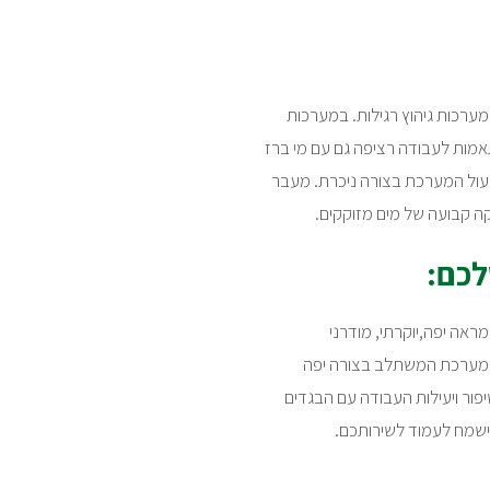
מערכות גיהוץ רגילות. במערכות
 הזה, ולכן הן מותאמות לעבודה רציפה גם עם מי ברז
תפעול המערכת בצורה ניכרת. מעבר
ה קבועה של מים מזוקקים.
לכם:
ות meshi pro, ו.. +meshi מעניקות גם מראה יפה,יוקרתי, מודרני
 ממערכת המשתלב בצורה יפה
פור ויעילות העבודה עם הבגדים
 ישמח לעמוד לשירותכם.