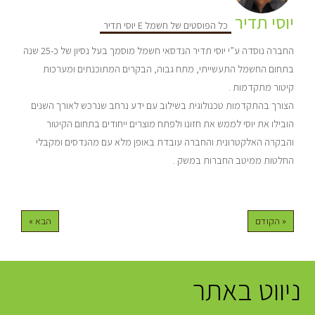
יוסי תדיר
כל הפוסטים של חשמל E יוסי תדיר
החברה נוסדה ע”י יוסי תדיר הנדסאי חשמל מוסמך בעל נסיון של כ-25 שנה
בתחום החשמל התעשייתי, מתח גבוה, הבקרים המתוכנתים ומערכות
קיטור מתקדמות .
הצורך בהתקדמות טכנולוגית בשילוב עם ידע נרחב שנרכש לאורך השנים
הובילו את יוסי לממש את חזונו ולפתח מוצרים ייחודים בתחום הקיטור
והבקרה האלקטרונית והחברה עובדת באופן מלא עם מהנדסים ומקבלי
החלטות ממיטב החברות במשק .
« הקודם
הבא »
ניווט באתר