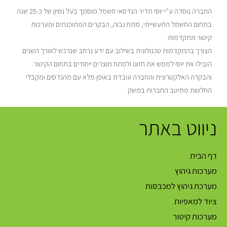
החברה נוסדה ע”י יוסי תדיר הנדסאי חשמל מוסמך בעל נסיון של כ-25 שנה
בתחום החשמל התעשייתי, מתח גבוה, הבקרים המתוכנתים ומערכות
קיטור מתקדמות .
הצורך בהתקדמות טכנולוגית בשילוב עם ידע נרחב שנרכש לאורך השנים
הובילו את יוסי לממש את חזונו ולפתח מוצרים ייחודים בתחום הקיטור
והבקרה האלקטרונית והחברה עובדת באופן מלא עם מהנדסים ומקבלי
החלטות ממיטב החברות במשק .
ניווט באתר
דף הבית
מערכות גיהוץ
מערכת גיהוץ למכבסות
ציוד למאפיות
מערכות קיטור