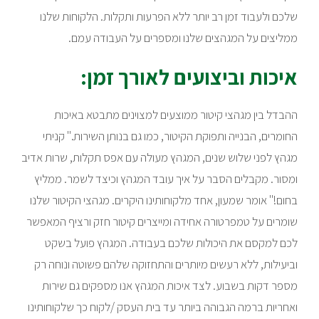
שלכם ולעבוד זמן רב יותר ללא הפרעות ותקלות. הלקוחות שלנו
ממליצים על המגהצים שלנו ומספרים על העבודה עמם.
איכות וביצועים לאורך זמן:
ההבדל בין מגהצי קיטור ממוצעים למצוינים מתבטא באיכות
החומרים, הבנייה ותפוקת הקיטור, כמו גם בנותן השירות." קניתי
מגהץ לפני שלוש שנים, המגהץ מעולה עם אפס תקלות, שרות אדיב
ומסור. מקבלים הסבר על איך עובד המגהץ וכיצד לשמר. ממליץ
בחום!" אומר שמעון, אחד מלקוחותינו היקרים. מגהצי הקיטור שלנו
שומרים על טמפרטורה אחידה ומייצרים קיטור חזק ורציף המאפשר
לכם למקסם את היכולות שלכם בעבודה. המגהץ פועל בשקט
וביעילות, ללא רעשים מיותרים והתחזוקה שלהם פשוטה ונוחה רק
מספר דקות בשבוע. לצד איכות המגהץ אנו מספקים גם שירות
ואחריות ברמה הגבוהה ביותר עד בית העסק /לקוח כך שלקוחותינו