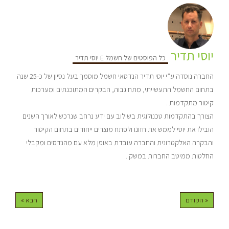
יוסי תדיר
כל הפוסטים של חשמל E יוסי תדיר
החברה נוסדה ע”י יוסי תדיר הנדסאי חשמל מוסמך בעל נסיון של כ-25 שנה
בתחום החשמל התעשייתי, מתח גבוה, הבקרים המתוכנתים ומערכות
קיטור מתקדמות .
הצורך בהתקדמות טכנולוגית בשילוב עם ידע נרחב שנרכש לאורך השנים
הובילו את יוסי לממש את חזונו ולפתח מוצרים ייחודים בתחום הקיטור
והבקרה האלקטרונית והחברה עובדת באופן מלא עם מהנדסים ומקבלי
החלטות ממיטב החברות במשק .
« הקודם
הבא »