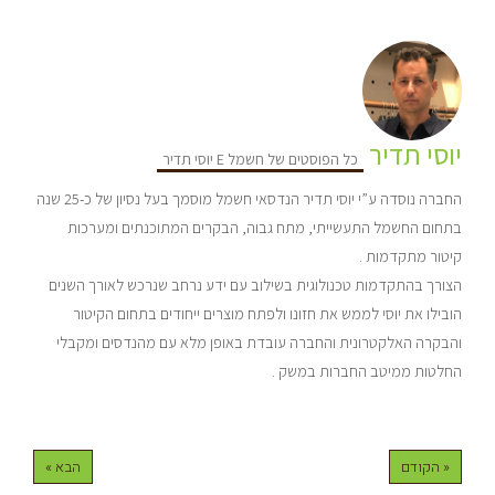
יוסי תדיר
כל הפוסטים של חשמל E יוסי תדיר
החברה נוסדה ע”י יוסי תדיר הנדסאי חשמל מוסמך בעל נסיון של כ-25 שנה
בתחום החשמל התעשייתי, מתח גבוה, הבקרים המתוכנתים ומערכות
קיטור מתקדמות .
הצורך בהתקדמות טכנולוגית בשילוב עם ידע נרחב שנרכש לאורך השנים
הובילו את יוסי לממש את חזונו ולפתח מוצרים ייחודים בתחום הקיטור
והבקרה האלקטרונית והחברה עובדת באופן מלא עם מהנדסים ומקבלי
החלטות ממיטב החברות במשק .
« הקודם
הבא »