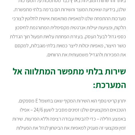
ביותר והרשתות המובילות בארץ כבר מסתמכות על המערכות
שלנו, בידיעה שאיכות המוצר והשירות הם ברמה בלתי מתפשרת.
מערכות ההתפחה שלנו למאפיות מותאמות אישית לחלוטין לצורכי
הלקוח, ומציעות יעילות אנרגטית מקסימלית המתורגמת לחיסכון
כספי גדול לבעל העסק. בעזרת הפחתת עלויות תפעול תוך הגדלת
כושר הייצור, מאפיות יכולות לייצר כמויות בלתי מוגבלות, למקסם
את המכירות ולהגדיל משמעותית את הרווחים.
שירות בלתי מתפשר המתלווה אל
המערכת:
יתרון קריטי נוסף הוא השירות המקיף שאנו בחשמל E מספקים.
הטכנאים המקצועיים שלנו זמינים מסביב לשעון 24/6 – אפילו
באמצע הלילה – כדי להבטיח עבודה רציפה וללא הפרעות. שירות
זמין ומקצועי זה מעניק למאפיות את הביטחון לנהל את הפעילות