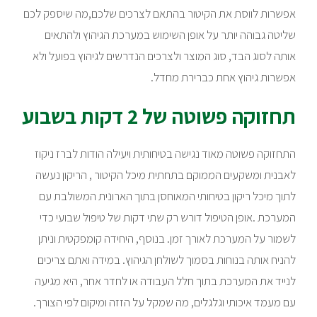
אפשרות לווסת את הקיטור בהתאם לצרכים שלכם,מה שיספק לכם
שליטה גבוהה יותר על אופן השימוש במערכת הגיהוץ ולהתאים
אותה לסוג הבד, סוג המוצר ולצרכים הנדרשים לגיהוץ בפועל ולא
אפשרות גיהוץ אחת כברירת מחדל.
תחזוקה פשוטה של 2 דקות בשבוע
התחזוקה פשוטה מאוד נגישה בטיחותית ויעילה הודות לברז ניקוז
לאבנית ומשקעים הממוקם בתחתית מיכל הקיטור , הריקון נעשה
לתוך מיכל ריקון בטיחותי המאוחסן בתוך הארונית המשולבת עם
המערכת .אופן הטיפול דורש רק שתי דקות של טיפול שבועי כדי
לשמור על המערכת לאורך זמן. בנוסף, היחידה קומפקטית וניתן
להניח אותה בנוחות בסמוך לשולחן הגיהוץ. במידה ואתם צריכים
לנייד את המערכת בתוך חלל העבודה או לחדר אחר, היא מגיעה
עם מעמד איכותי וגלגלים, מה שמקל על הזזה ומיקום לפי הצורך.