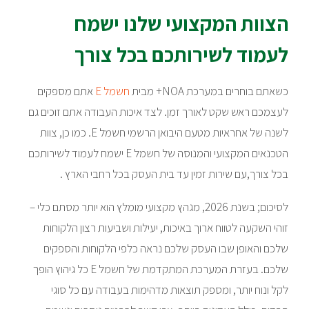
הצוות המקצועי שלנו ישמח
לעמוד לשירותכם בכל צורך
כשאתם בוחרים במערכת NOA+ מבית
חשמל E
אתם מספקים
לעצמכם ראש שקט לאורך זמן. לצד איכות העבודה אתם זוכים גם
לשנה של אחראיות מטעם היבואן הרשמי חשמל E. כמו כן, צוות
הטכנאים המקצועי והמנוסה של חשמל E ישמח לעמוד לשירותכם
בכל צורך,עם שירות זמין עד בית העסק בכל רחבי הארץ .
לסיכום; בשנת 2026, מגהץ מקצועי מומלץ הוא יותר מסתם כלי –
זוהי השקעה לטווח ארוך באיכות, יעילות ושביעות רצון הלקוחות
שלכם והאופן שבו העסק שלכם נראה כלפי הלקוחות והספקים
שלכם. בעזרת המערכת המתקדמת של חשמל E כל גיהוץ הופך
לקל ונוח יותר, ומספק תוצאות מדהימות בעבודה עם כל סוגי