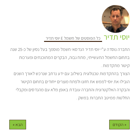
יוסי תדיר
כל הפוסטים של חשמל E יוסי תדיר
החברה נוסדה ע”י יוסי תדיר הנדסאי חשמל מוסמך בעל נסיון של כ-25 שנה
בתחום החשמל התעשייתי, מתח גבוה, הבקרים המתוכנתים ומערכות
קיטור מתקדמות .
הצורך בהתקדמות טכנולוגית בשילוב עם ידע נרחב שנרכש לאורך השנים
הובילו את יוסי לממש את חזונו ולפתח מוצרים ייחודים בתחום הקיטור
והבקרה האלקטרונית והחברה עובדת באופן מלא עם מהנדסים ומקבלי
החלטות ממיטב החברות במשק .
« הקודם
הבא »