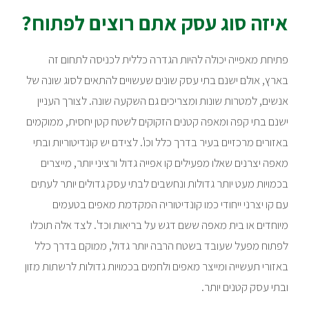
איזה סוג עסק אתם רוצים לפתוח?
פתיחת מאפייה יכולה להיות הגדרה כללית לכניסה לתחום זה
בארץ, אולם ישנם בתי עסק שונים שעשויים להתאים לסוג שונה של
אנשים, למטרות שונות ומצריכים גם השקעה שונה. לצורך העניין
ישנם בתי קפה ומאפה קטנים הזקוקים לשטח קטן יחסית, ממוקמים
באזורים מרכזיים בעיר בדרך כלל וכו'. לצידם יש קונדיטוריות ובתי
מאפה יצרנים שאלו מפעילים קו אפייה גדול ורציני יותר, מייצרים
בכמויות מעט יותר גדולות ונחשבים לבתי עסק גדולים יותר לעתים
עם קו יצרני ייחודי כמו קונדיטוריה המקדמת מאפים בטעמים
מיוחדים או בית מאפה ששם דגש על בריאות וכד'. לצד אלה תוכלו
לפתוח מפעל שעובד בשטח הרבה יותר גדול, ממוקם בדרך כלל
באזורי תעשייה ומייצר מאפים ולחמים בכמויות גדולות לרשתות מזון
ובתי עסק קטנים יותר.