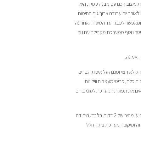
ת עיצוב חכם עם מבנה עמיד. היא
מוש רציף בקיטור לאורך יום עבודה ארוך.גוף החימום
,ומאפשר לעבוד עד הטיפה האחרונה
יטר נוסף ממערכת מקבילה עם גוף
 אמינה.
ק לא רצוי ומגנה על איכות הבדים
הוץ זו מבית חשמל E אידיאלית לשמלות כלה, פריטי מעצבים ווילונות
ים את תפוקת המערכת לסוגי בדים
התחזוקה קלה הודות לברז ניקוז מובנה המסיר אבנית ומשקעים בטיפול שבועי מהיר של 2 דקות בלבד. היחידה
זה ומיקום המערכת בתוך חלל