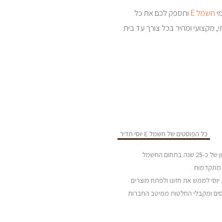
חשמל E
ותספק לכם את כל
, מקצועי ומהיר בכל צורך עד בית
כל הפוסטים של חשמל E יוסי תדיר
החברה נוסדה ע”י יוסי תדיר הנדסאי חשמל מוסמך בעל נסיון של כ-25 שנה בתחום החשמל
 מתקדמות .
יוסי לממש את חזונו ולפתח מוצרים
סים ומקבלי החלטות ממיטב החברות