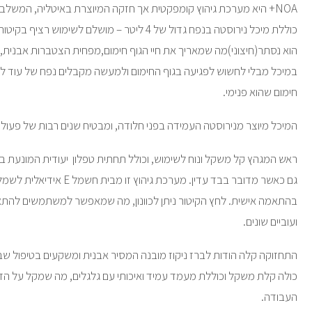
NOA+ היא מערכת גיהוץ קומפקטית אך חזקה המיוצרת באיטליה, המשלב
כוללת מיכל נירוסטה בנפח גדול של 4 ליטר – מושלם לשי
הוא נסתר(חיצוני)מה שמאריך את חיי הגוף חימום,מפחית הצטברות אבנית
במיכל מבלי לחשוש לפגיעה בגוף החימום ולמעשה מקבלים נפח של עוד ל
חימום שהוא פנימי.
המיכל מיוצר מנירוסטה העמידה בפני חלודה, ומבטיח שנים רבות של פעולה
ראש המגהץ קל משקל ונוח לשימוש, וכולל תחתית טפלון יעודית המונעת בר
גם כאשר מדובר בבד עדין. מערכת גי
בהתאמה אישית. לחץ הקיטור ניתן לכוונון, מה שמאפשר למשתמשים להתא
ועוביים שונים.
כולה קלת משקל וכוללת מעמד עמיד ואיכותי עם גלגלים, מה שמקל על הז
העבודה.