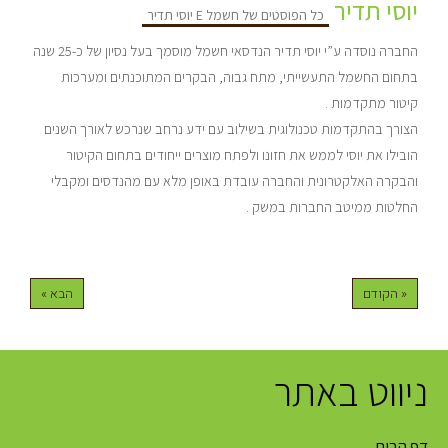
יוסי תדיר
כל הפוסטים של חשמל E יוסי תדיר
החברה נוסדה ע”י יוסי תדיר הנדסאי חשמל מוסמך בעל נסיון של כ-25 שנה
בתחום החשמל התעשייתי, מתח גבוה, הבקרים המתוכנתים ומערכות
קיטור מתקדמות .
הצורך בהתקדמות טכנולוגית בשילוב עם ידע נרחב שנרכש לאורך השנים
הובילו את יוסי לממש את חזונו ולפתח מוצרים ייחודים בתחום הקיטור
והבקרה האלקטרונית והחברה עובדת באופן מלא עם מהנדסים ומקבלי
החלטות ממיטב החברות במשק .
« הקודם
הבא »
ניווט באתר
דף הבית