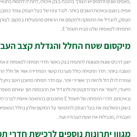
,מאפים שונים ולחמים יש הצורך בהכנת בצק איכותי, לתת לו לתפוח בתנאים א
אפייה בטעם ובאיכות הטובים ביותר. לנגד עיניו של בעל העסק עומד כמובן 
העסק, להגדיל את התפוקה ולמקסם את הרווחים מהפעילות במקום. לצורך
התפיחה למאפיות שלנו מבית חשמל E.
מיקסום שטח החלל והגדלת קצב העבו
ישנן דרכים שונות ומגוונות להתפיח בצק כאשר חדרי תפיחה למאפיות זו אח
הטובה ביותר. חדר התפיחה כולל מערכת קיטור המחדירה אוויר אל חלל 
ועוזרת לו לגדול ולהיות רך ואוורירי יותר. עם חדר תפיחה מתוכנן היטב ני
הייעודי, לשפר את הפרודוקטיביות ולהגדיל את ההכנסות תוך שאתם משפר
ובאיכותם. חדרי התפיחה של חשמל E מתוכננים בהתאמה 
בשוק המאלצות את בעל העסק להתפשר על המיקום שלהן בחלל המאפייה,
העבודה ,מגבילות את שטח העבודה ועוד.
מגוון יתרונות נוספים לרכישת חדרי ת