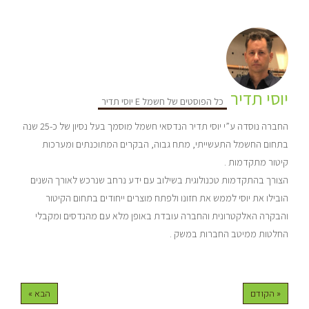
יוסי תדיר
כל הפוסטים של חשמל E יוסי תדיר
החברה נוסדה ע”י יוסי תדיר הנדסאי חשמל מוסמך בעל נסיון של כ-25 שנה
בתחום החשמל התעשייתי, מתח גבוה, הבקרים המתוכנתים ומערכות
קיטור מתקדמות .
הצורך בהתקדמות טכנולוגית בשילוב עם ידע נרחב שנרכש לאורך השנים
הובילו את יוסי לממש את חזונו ולפתח מוצרים ייחודים בתחום הקיטור
והבקרה האלקטרונית והחברה עובדת באופן מלא עם מהנדסים ומקבלי
החלטות ממיטב החברות במשק .
« הקודם
הבא »