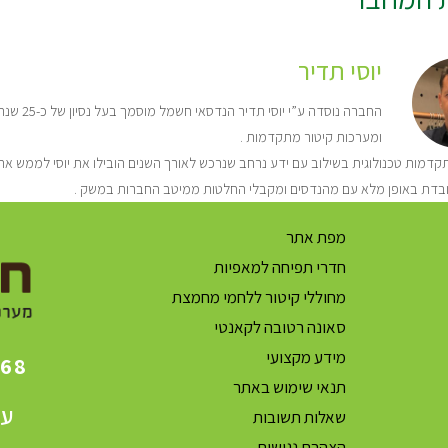
יוסי תדיר
החברה נו
ומערכות קיטור מתקדמות .
דמות טכנולוגית בשילוב עם ידע נרחב שנרכש לאורך השנים הובילו את יוסי לממש את 
בדת באופן מלא עם מהנדסים ומקבלי החלטות ממיטב החברות במשק .
מפת אתר
חדרי תפיחה למאפיות
מחוללי קיטור ללחמי מחמצת
סאונה רטובה לקאנטי
מידע מקצועי
868
תנאי שימוש באתר
עק
שאלות תשובות
הצהרת נגישות