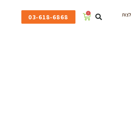
0
צות
03-618-6868