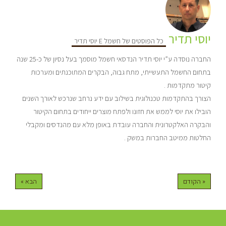
יוסי תדיר
כל הפוסטים של חשמל E יוסי תדיר
החברה נוסדה ע”י יוסי תדיר הנדסאי חשמל מוסמך בעל נסיון של כ-25 שנה
בתחום החשמל התעשייתי, מתח גבוה, הבקרים המתוכנתים ומערכות
קיטור מתקדמות .
הצורך בהתקדמות טכנולוגית בשילוב עם ידע נרחב שנרכש לאורך השנים
הובילו את יוסי לממש את חזונו ולפתח מוצרים ייחודים בתחום הקיטור
והבקרה האלקטרונית והחברה עובדת באופן מלא עם מהנדסים ומקבלי
החלטות ממיטב החברות במשק .
« הקודם
הבא »