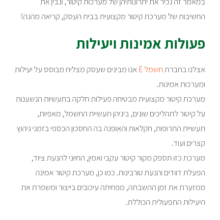
במאמר זה נכיר את יתרונותיהן של מערכות קיטור, ונבין את
החשיבות של מערכת קיטור מקצועית בבית העסק, קריאה מהנה!
פעולות אמינות ויעילות
אצלנו בחברת
חשמל E
אנו מבינים שעסק מצליח מבוסס על יעילות
ומערכות אמינות.
מערכת קיטור מקצועית מבטיחה פעילות חלקה בתעשיות הנשענות
על קיטור לתהליכים שונים, ביניהן תעשיית החשמל, מאפיות,
תעשיית התרופות, חקלאות והאופנה בה החסכון הכספי בזמני גיהוץ
קצרים ועוד.
מערכת כזו תספק מקור קיטור עקבי ואמין, החיוני להנעת ציוד,
הפעלת דוודים והנעת טורבינות. כמו כן, מערכת קיטור אמינה
ממזערת את זמן ההשבתה, מפחיתה עיכובים בייצור ומשפרת את
היעילות התפעולית הכוללת.