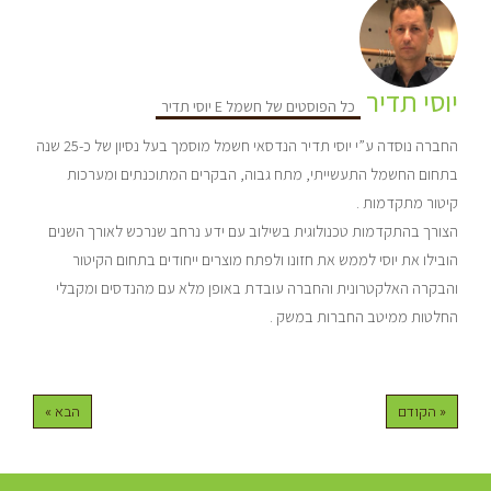
יוסי תדיר
כל הפוסטים של חשמל E יוסי תדיר
החברה נוסדה ע”י יוסי תדיר הנדסאי חשמל מוסמך בעל נסיון של כ-25 שנה
בתחום החשמל התעשייתי, מתח גבוה, הבקרים המתוכנתים ומערכות
קיטור מתקדמות .
הצורך בהתקדמות טכנולוגית בשילוב עם ידע נרחב שנרכש לאורך השנים
הובילו את יוסי לממש את חזונו ולפתח מוצרים ייחודים בתחום הקיטור
והבקרה האלקטרונית והחברה עובדת באופן מלא עם מהנדסים ומקבלי
החלטות ממיטב החברות במשק .
« הקודם
הבא »