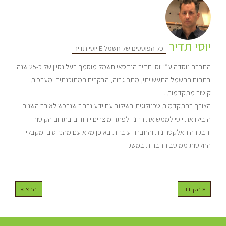
יוסי תדיר
כל הפוסטים של חשמל E יוסי תדיר
החברה נוסדה ע”י יוסי תדיר הנדסאי חשמל מוסמך בעל נסיון של כ-25 שנה
בתחום החשמל התעשייתי, מתח גבוה, הבקרים המתוכנתים ומערכות
קיטור מתקדמות .
הצורך בהתקדמות טכנולוגית בשילוב עם ידע נרחב שנרכש לאורך השנים
הובילו את יוסי לממש את חזונו ולפתח מוצרים ייחודים בתחום הקיטור
והבקרה האלקטרונית והחברה עובדת באופן מלא עם מהנדסים ומקבלי
החלטות ממיטב החברות במשק .
« הקודם
הבא »