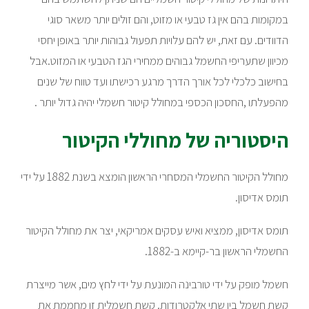
במקומות בהם אין גז טבעי או מזוט, והם זולים יותר משאר סוגי
הדוודים. עם זאת, יש להם עלויות תפעול גבוהות יותר באופן יחסי
מכיוון שתעריפי החשמל גבוהים ממחירי הגז הטבעי או המזוט.אבל
בחישוב כלכלי לכל אורך הדרך מרגע רכישתו ועד טווח של שנים
מהפעלתו ,החסכון הכספי במחולל קיטור חשמלי יהיה גדול יותר .
היסטוריה של מחוללי הקיטור
מחולל הקיטור החשמלי המסחרי הראשון הומצא בשנת 1882 על ידי
תומס אדיסון.
תומס אדיסון, ממציא ואיש עסקים אמריקאי, יצר את מחולל הקיטור
החשמלי הראשון בר-קיימא ב-1882.
חשמל מופק על ידי טורבינה המונעת על ידי לחץ מים, אשר מייצרת
קשת חשמל בין שתי אלקטרודות. קשת חשמלית זו מחממת את