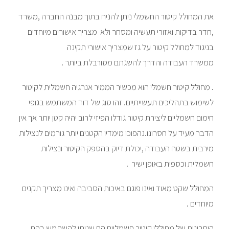
את המחולל קיטור החשמלי ניתן להניח בתוך מבנה החברה ,משרד
,חדר בדיקות ואזורי תעשיה ומסחר ולא מצריך אישורים מיוחדים
בניגוד למחולל קיטור על גז שמצריך אישורי תקינה
ממשרד העבודה והדרך להשגתם מסורבלת ביותר .
. מחולל קיטור חשמלי הוא מכשיר הממיר אנרגיה חשמלית לקיטור
לשימוש בתהליכים תעשייתיים. זהו סוג של דוד המשתמש בגופי
חימום חשמליים ליצירת קיטור גודלו הפיזי לרוב יהיה קטן יותר אך אין
הדבר מעיד על חסרונו.נהפוכו מימדיו הקטנים יותר גורמים לנצילות
מירבית בשטח העבודה ,יכולת דיוק בהספק הקיטור ונצילות
חשמלית וכספית באופן ישיר .
המחולל שקט מאוד ואינו פוגם באיכות הסביבה ואינו מצריך תקנים
מיוחדים .
היתרונות של מחוללי קיטור חשמליים הם שניתן להשתמש בהם