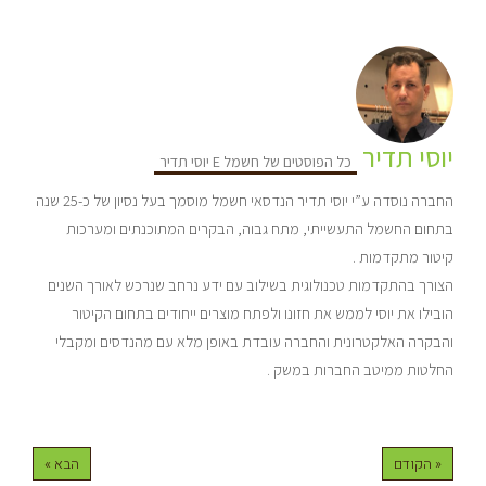
יוסי תדיר
כל הפוסטים של חשמל E יוסי תדיר
החברה נוסדה ע”י יוסי תדיר הנדסאי חשמל מוסמך בעל נסיון של כ-25 שנה
בתחום החשמל התעשייתי, מתח גבוה, הבקרים המתוכנתים ומערכות
קיטור מתקדמות .
הצורך בהתקדמות טכנולוגית בשילוב עם ידע נרחב שנרכש לאורך השנים
הובילו את יוסי לממש את חזונו ולפתח מוצרים ייחודים בתחום הקיטור
והבקרה האלקטרונית והחברה עובדת באופן מלא עם מהנדסים ומקבלי
החלטות ממיטב החברות במשק .
« הקודם
הבא »