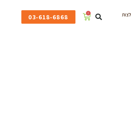
0
צות
03-618-6868