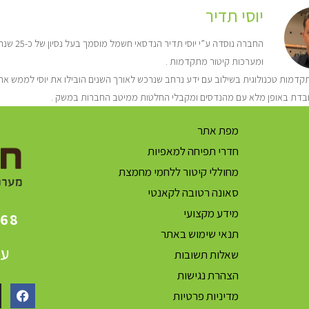
יוסי תדיר
החברה נו
ומערכות קיטור מתקדמות .
דמות טכנולוגית בשילוב עם ידע נרחב שנרכש לאורך השנים הובילו את יוסי לממש את 
בדת באופן מלא עם מהנדסים ומקבלי החלטות ממיטב החברות במשק .
מפת אתר
חדרי תפיחה למאפיות
מחוללי קיטור ללחמי מחמצת
סאונה רטובה לקאנטי
מידע מקצועי
868
תנאי שימוש באתר
עק
שאלות תשובות
הצהרת נגישות
מדיניות פרטיות