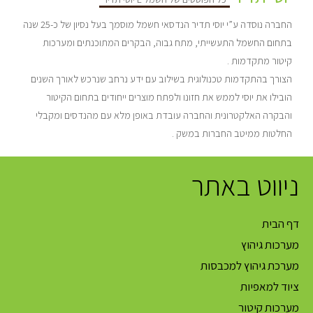
החברה נוסדה ע”י יוסי תדיר הנדסאי חשמל מוסמך בעל נסיון של כ-25 שנה
בתחום החשמל התעשייתי, מתח גבוה, הבקרים המתוכנתים ומערכות
קיטור מתקדמות .
הצורך בהתקדמות טכנולוגית בשילוב עם ידע נרחב שנרכש לאורך השנים
הובילו את יוסי לממש את חזונו ולפתח מוצרים ייחודים בתחום הקיטור
והבקרה האלקטרונית והחברה עובדת באופן מלא עם מהנדסים ומקבלי
החלטות ממיטב החברות במשק .
ניווט באתר
דף הבית
מערכות גיהוץ
מערכת גיהוץ למכבסות
ציוד למאפיות
מערכות קיטור