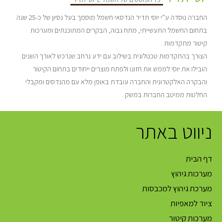
החברה נוסדה ע”י יוסי תדיר הנדסאי חשמל מוסמך בעל נסיון של כ-25 שנה
בתחום החשמל התעשייתי, מתח גבוה, הבקרים המתוכנתים ומערכות
קיטור מתקדמות .
הצורך בהתקדמות טכנולוגית בשילוב עם ידע נרחב שנרכש לאורך השנים
הובילו את יוסי לממש את חזונו ולפתח מוצרים ייחודים בתחום הקיטור
והבקרה האלקטרונית והחברה עובדת באופן מלא עם מהנדסים ומקבלי
החלטות ממיטב החברות במשק .
ניווט באתר
דף הבית
מערכות גיהוץ
מערכת גיהוץ למכבסות
ציוד למאפיות
מערכות קיטור