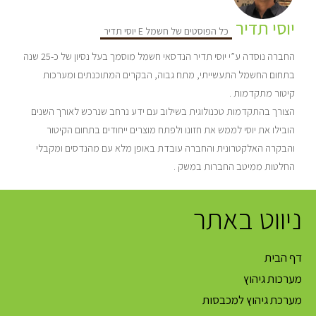
יוסי תדיר
כל הפוסטים של חשמל E יוסי תדיר
החברה נוסדה ע”י יוסי תדיר הנדסאי חשמל מוסמך בעל נסיון של כ-25 שנה
בתחום החשמל התעשייתי, מתח גבוה, הבקרים המתוכנתים ומערכות
קיטור מתקדמות .
הצורך בהתקדמות טכנולוגית בשילוב עם ידע נרחב שנרכש לאורך השנים
הובילו את יוסי לממש את חזונו ולפתח מוצרים ייחודים בתחום הקיטור
והבקרה האלקטרונית והחברה עובדת באופן מלא עם מהנדסים ומקבלי
החלטות ממיטב החברות במשק .
ניווט באתר
דף הבית
מערכות גיהוץ
מערכת גיהוץ למכבסות