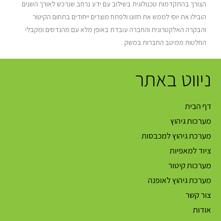
הצורך בהתקדמות טכנולוגית בשילוב עם ידע נרחב שנרכש לאורך השנים
הובילו את יוסי לממש את חזונו ולפתח מוצרים ייחודים בתחום הקיטור
והבקרה האלקטרונית והחברה עובדת באופן מלא עם מהנדסים ומקבלי
החלטות ממיטב החברות במשק .
ניווט באתר
דף הבית
מערכות גיהוץ
מערכת גיהוץ למכבסות
ציוד למאפיות
מערכות קיטור
מערכת גיהוץ לאופנה
צור קשר
אודות