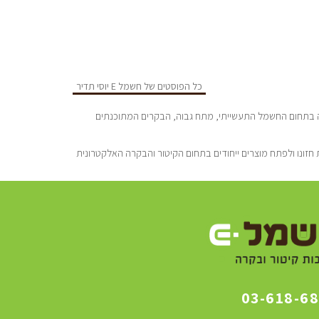
כל הפוסטים של חשמל E יוסי תדיר
סדה ע”י יוסי תדיר הנדסאי חשמל מוסמך בעל נסיון של כ-25 שנה בתחום החשמל התעשייתי, מתח גבוה, הבקרים המתוכנתים
חזונו ולפתח מוצרים ייחודים בתחום הקיטור והבקרה האלקטרונית
03-618-6