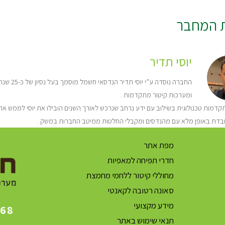
ת המחבר
יוסי תדיר
החברה נו
ומערכות קיטור מתקדמות .
דמות טכנולוגית בשילוב עם ידע נרחב שנרכש לאורך השנים הובילו את יוסי לממש את 
בדת באופן מלא עם מהנדסים ומקבלי החלטות ממיטב החברות במשק .
מפת אתר
חדרי תפיחה למאפיות
מחוללי קיטור ללחמי מחמצת
סאונה רטובה לקאנטי
מידע מקצועי
868
תנאי שימוש באתר