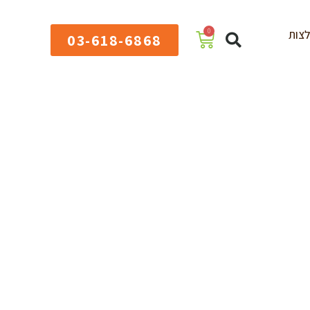
0
צות
03-618-6868