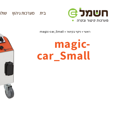
לתוכן
בית
מערכות גיהוץ
שולח
ראשי
»
ניקוי בקיטור
»
magic-car_Small
magic-
car_Small