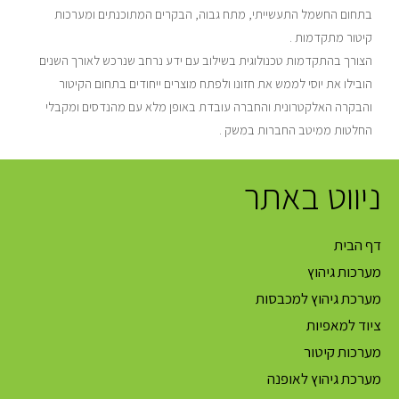
בתחום החשמל התעשייתי, מתח גבוה, הבקרים המתוכנתים ומערכות
קיטור מתקדמות .
הצורך בהתקדמות טכנולוגית בשילוב עם ידע נרחב שנרכש לאורך השנים
הובילו את יוסי לממש את חזונו ולפתח מוצרים ייחודים בתחום הקיטור
והבקרה האלקטרונית והחברה עובדת באופן מלא עם מהנדסים ומקבלי
החלטות ממיטב החברות במשק .
ניווט באתר
דף הבית
מערכות גיהוץ
מערכת גיהוץ למכבסות
ציוד למאפיות
מערכות קיטור
מערכת גיהוץ לאופנה