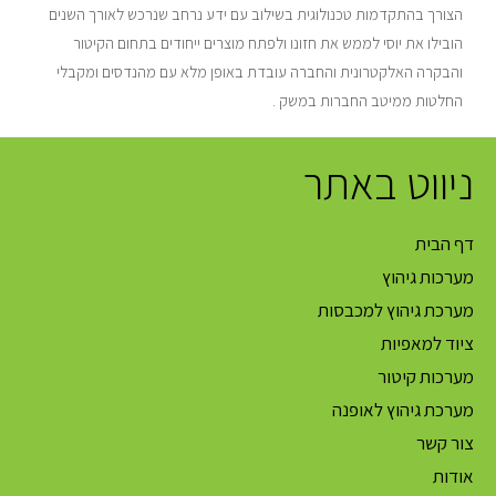
הצורך בהתקדמות טכנולוגית בשילוב עם ידע נרחב שנרכש לאורך השנים
הובילו את יוסי לממש את חזונו ולפתח מוצרים ייחודים בתחום הקיטור
והבקרה האלקטרונית והחברה עובדת באופן מלא עם מהנדסים ומקבלי
החלטות ממיטב החברות במשק .
ניווט באתר
דף הבית
מערכות גיהוץ
מערכת גיהוץ למכבסות
ציוד למאפיות
מערכות קיטור
מערכת גיהוץ לאופנה
צור קשר
אודות