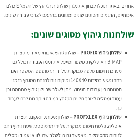
אחרים. באתר תוכלו לבחון את מגוון שולחנות הגיהוץ של חשמל E כולם
איכותיים, הדגמים והסוגים שונים ומגוונים בהתאם לצרכי עבודה שונים.
שולחנות גיהוץ מסוגים שונים:
שולחן גיהוץ PROFIX
– שולחן גיהוץ איכותי מאוד מתוצרת
BIMAP האיטלקית. משפר ומייעל את זמני העבודה וכולל גם
מערכת חימום פלטה מבוקרת על ידי תרמוסטט. המשטח הינו
רחב ומגיע במידות 140X40 ומיקום נוח להנחת המגהץ בזמני
המנוחה בין עבודות הגיהוץ. ניתן לשלב שרוולון גיהוץ מתחמם וכן
עמוד ומסליה לצורך תליית המגהץ במידה ויותר נוח לכם לעבוד
כך.
שולחן גיהוץ PROFXLEX
– שולחן איכותי, וואקום, תוצרת
איטליה. פלטת חימום מבוקרת על ידי תרמוסטט. שטח גיהוץ רחב
לנוחות מקסימלית. מאפשר גם כן לשלב שרוולון או עמוד ומסליה