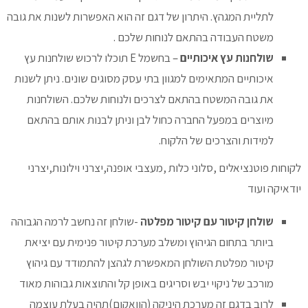
לתליית המגהץ. היתרון של דגם זה הוא האפשרות לשנות את גובה
משטח העבודה בהתאם לנוחות שלכם .
שולחנות עץ איכותיים
– בחשמל E תוכלו לרכוש שולחנות עץ
איכותיים המתאימים למגוון בתי עסק מסוגים שונים. ניתן לשנות
את גובה המשטח בהתאם לצרכים ולנוחות שלכם. השולחנות
מיוצרים במפעל החברה כחול לבן וניתן לבנות אותם בהתאם
למידות והצרכים של הלקוח.
לקוחות פוטנציאלים ,סלוני כלות ,מעצבי אופנה,יצרני וילונות,יצרני
יודאיקה ועוד
שולחן קיטור עם קיטור מפלטה
-שולחן זה נחשב לרמה הגבוהה
ביותר בתחום הגיהוץ ומשלב מערכת קיטור פנימית עם יציאת
קיטור מפלטת השולחן המאפשרת לגהצן להתמודד עם גיהוץ
מורכב של ניקוי יבש וסריגים באופן קל והתוצאות גבוהות מאוד
לרוב בדגם זה מערכת היניקה (הוואקום)תהיה בעלת עוצמה