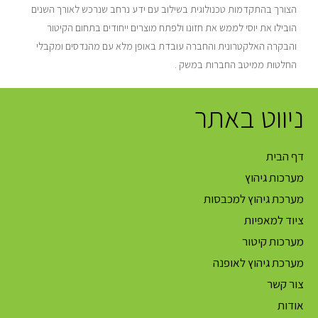
הצורך בהתקדמות טכנולוגית בשילוב עם ידע נרחב שנרכש לאורך השנים
הובילו את יוסי לממש את חזונו ולפתח מוצרים ייחודים בתחום הקיטור
והבקרה האלקטרונית והחברה עובדת באופן מלא עם מהנדסים ומקבלי
החלטות ממיטב החברות במשק .
ניווט באתר
דף הבית
מערכות גיהוץ
מערכת גיהוץ למכבסות
ציוד למאפיות
מערכות קיטור
מערכת גיהוץ לאופנה
צור קשר
אודות