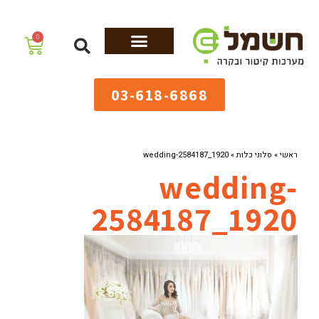
לתוכן
0
מערכות גיהוץ
שולחנות גיהוץ
מערכות קיטור
ציוד למאפיות
03-618-6868
ראשי
»
סלוני כלות
»
wedding-2584187_1920
wedding-
2584187_1920