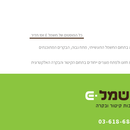
כל הפוסטים של חשמל E יוסי תדיר
סדה ע”י יוסי תדיר הנדסאי חשמל מוסמך בעל נסיון של כ-25 שנה בתחום החשמל התעשייתי, מתח גבוה, הבקרים המתוכנתים
חזונו ולפתח מוצרים ייחודים בתחום הקיטור והבקרה האלקטרונית
03-618-6