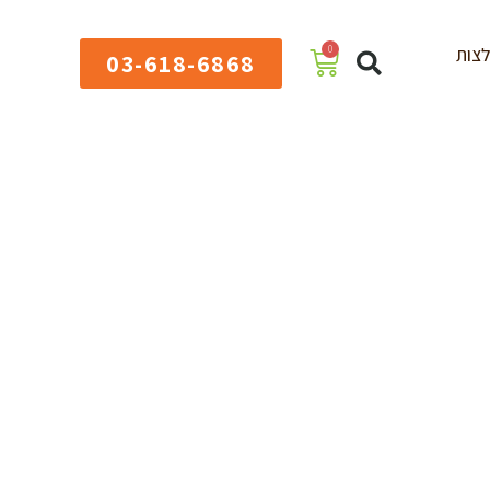
0
צות
03-618-6868