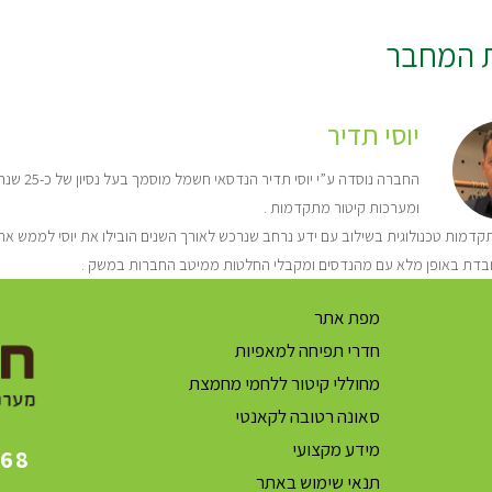
ת המחבר
יוסי תדיר
החברה נו
ומערכות קיטור מתקדמות .
דמות טכנולוגית בשילוב עם ידע נרחב שנרכש לאורך השנים הובילו את יוסי לממש את 
בדת באופן מלא עם מהנדסים ומקבלי החלטות ממיטב החברות במשק .
מפת אתר
חדרי תפיחה למאפיות
מחוללי קיטור ללחמי מחמצת
סאונה רטובה לקאנטי
מידע מקצועי
868
תנאי שימוש באתר