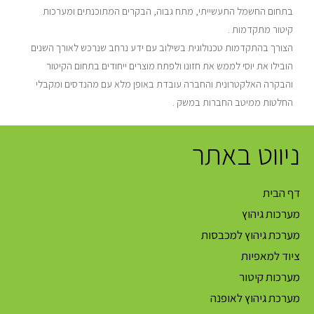
בתחום החשמל התעשייתי, מתח גבוה, הבקרים המתוכנתים ומערכות
קיטור מתקדמות .
הצורך בהתקדמות טכנולוגית בשילוב עם ידע נרחב שנרכש לאורך השנים
הובילו את יוסי לממש את חזונו ולפתח מוצרים ייחודים בתחום הקיטור
והבקרה האלקטרונית והחברה עובדת באופן מלא עם מהנדסים ומקבלי
החלטות ממיטב החברות במשק .
ניווט באתר
דף הבית
מערכות גיהוץ
מערכת גיהוץ למכבסות
ציוד למאפיות
מערכות קיטור
מערכת גיהוץ לאופנה