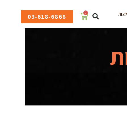
0
צות
03-618-6868
ת