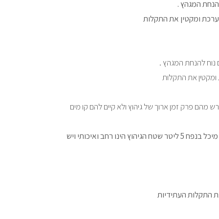
המערכת ומקטין את התקלות
ת ומקטין את התקלות
 מהם פרק זמן ארוך של גיהוץ ולא קיים להם קו מים
– עוד מוצר איכותי מבית BIMAP האיטלקית. המאפשרת לשפר ולייעל את זמני העבודה באופן משמעותי. מיכל בנפח 5 ליטר שטח הגיהוץ הינו רחב ואיכותי ויש
את התקלות העתידיות