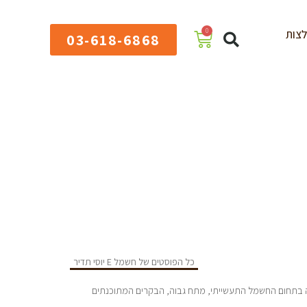
0
צות
03-618-6868
כל הפוסטים של חשמל E יוסי תדיר
סדה ע”י יוסי תדיר הנדסאי חשמל מוסמך בעל נסיון של כ-25 שנה בתחום החשמל התעשייתי, מתח גבוה, הבקרים המתוכנתים