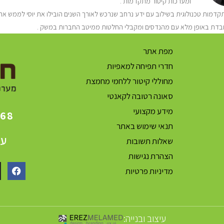
ומערכות קיטור מתקדמות .
דמות טכנולוגית בשילוב עם ידע נרחב שנרכש לאורך השנים הובילו את יוסי לממש את 
בדת באופן מלא עם מהנדסים ומקבלי החלטות ממיטב החברות במשק .
מפת אתר
חדרי תפיחה למאפיות
מחוללי קיטור ללחמי מחמצת
סאונה רטובה לקאנטי
מידע מקצועי
868
תנאי שימוש באתר
עק
שאלות תשובות
הצהרת נגישות
מדיניות פרטיות
עיצוב ובנייה: