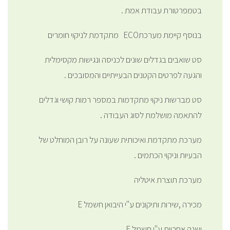
בטמפרטורת עבודת אמת .
בנוסף קיימת מערכתECO מתקדמת לניקוי חומרים
סט שואבים בגדלים שונים לכניסה ונגישות מקסימלית
והגעה לפרטים הקטנים הבעייתיים והמסובכים .
סט מברשות ניקוי מתקדמות במספר רמות קושי וגדלים
להתאמה מושלמת לסוג העבודה .
מערכת מתקדמת ואיכותית שעונה על רובן המוחלט של
הבעיות וניקוי הכתמים .
מערכת תוצרת איטליה
מכירה ,שירות ותיקונים ע"י היבואן חשמל E
ושנה אחריות ע"י חשמל
E