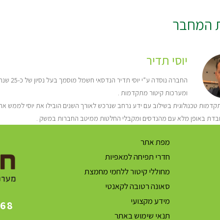
ת המחבר
יוסי תדיר
החברה נו
ומערכות קיטור מתקדמות .
דמות טכנולוגית בשילוב עם ידע נרחב שנרכש לאורך השנים הובילו את יוסי לממש את 
בדת באופן מלא עם מהנדסים ומקבלי החלטות ממיטב החברות במשק .
מפת אתר
חדרי תפיחה למאפיות
מחוללי קיטור ללחמי מחמצת
סאונה רטובה לקאנטי
מידע מקצועי
868
תנאי שימוש באתר