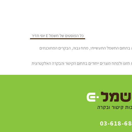
כל הפוסטים של חשמל E יוסי תדיר
סדה ע”י יוסי תדיר הנדסאי חשמל מוסמך בעל נסיון של כ-25 שנה בתחום החשמל התעשייתי, מתח גבוה, הבקרים המתוכנתים
חזונו ולפתח מוצרים ייחודים בתחום הקיטור והבקרה האלקטרונית
03-618-6