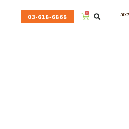
0
צות
03-618-6868