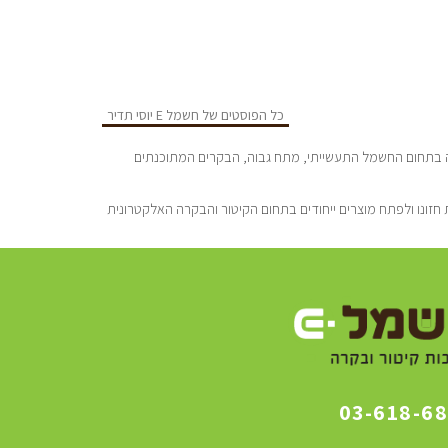
כל הפוסטים של חשמל E יוסי תדיר
סדה ע”י יוסי תדיר הנדסאי חשמל מוסמך בעל נסיון של כ-25 שנה בתחום החשמל התעשייתי, מתח גבוה, הבקרים המתוכנתים
חזונו ולפתח מוצרים ייחודים בתחום הקיטור והבקרה האלקטרונית
03-618-6