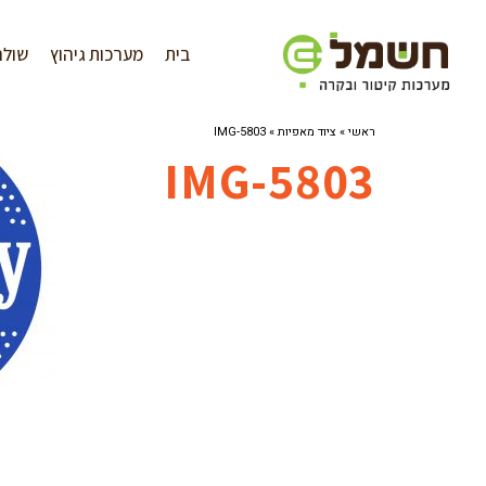
לתוכן
בית
מערכות גיהוץ
שולח
ראשי
»
ציוד מאפיות
»
IMG-5803
IMG-5803