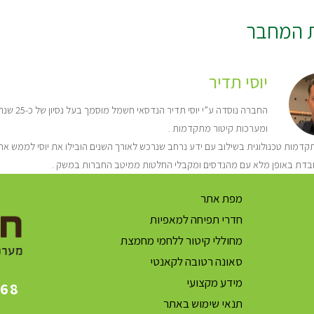
ת המחבר
יוסי תדיר
החברה נו
ומערכות קיטור מתקדמות .
דמות טכנולוגית בשילוב עם ידע נרחב שנרכש לאורך השנים הובילו את יוסי לממש את 
בדת באופן מלא עם מהנדסים ומקבלי החלטות ממיטב החברות במשק .
מפת אתר
חדרי תפיחה למאפיות
מחוללי קיטור ללחמי מחמצת
סאונה רטובה לקאנטי
מידע מקצועי
868
תנאי שימוש באתר