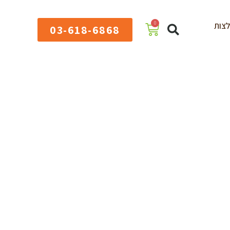
0
צות
03-618-6868